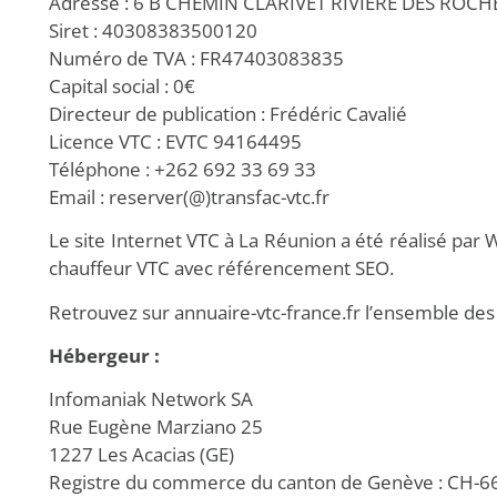
Adresse : 6 B CHEMIN CLARIVET RIVIERE DES ROC
Siret : 40308383500120
Numéro de TVA : FR47403083835
Capital social : 0€
Directeur de publication : Frédéric Cavalié
Licence VTC : EVTC 94164495
Téléphone : +262 692 33 69 33
Email : reserver(@)transfac-vtc.fr
Le
site Internet VTC à La Réunion
a été réalisé par
W
chauffeur VTC avec référencement SEO
.
Retrouvez sur
annuaire-vtc-france.fr
l’ensemble de
Hébergeur :
Infomaniak Network SA
Rue Eugène Marziano 25
1227 Les Acacias (GE)
Registre du commerce du canton de Genève : CH-6