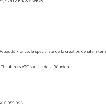
HES, 97412 BRAS-PANON
ebaudit France, le spécialiste de la création de site Inter
s
Chauffeurs VTC sur l’Île de la Réunion
.
60.0.059.996-1